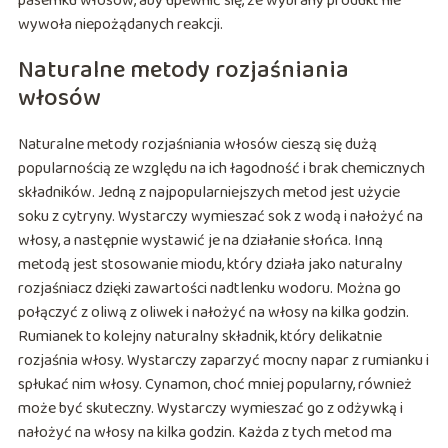
pasemku włosów, aby upewnić się, że wybrany produkt nie
wywoła niepożądanych reakcji.
Naturalne metody rozjaśniania
włosów
Naturalne metody rozjaśniania włosów cieszą się dużą
popularnością ze względu na ich łagodność i brak chemicznych
składników. Jedną z najpopularniejszych metod jest użycie
soku z cytryny. Wystarczy wymieszać sok z wodą i nałożyć na
włosy, a następnie wystawić je na działanie słońca. Inną
metodą jest stosowanie miodu, który działa jako naturalny
rozjaśniacz dzięki zawartości nadtlenku wodoru. Można go
połączyć z oliwą z oliwek i nałożyć na włosy na kilka godzin.
Rumianek to kolejny naturalny składnik, który delikatnie
rozjaśnia włosy. Wystarczy zaparzyć mocny napar z rumianku i
spłukać nim włosy. Cynamon, choć mniej popularny, również
może być skuteczny. Wystarczy wymieszać go z odżywką i
nałożyć na włosy na kilka godzin. Każda z tych metod ma