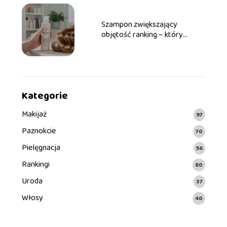
Szampon zwiększający
objętość ranking – który
wybrać?
Kategorie
Makijaż
97
Paznokcie
70
Pielęgnacja
56
Rankingi
80
Uroda
37
Włosy
40