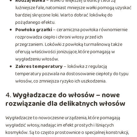
Rodzaj wałka
– wałki o większej średnicy tworzą
luźniejsze fale, natomiast mniejsze wałki pomogą uzyskać
bardziej skręcone loki. Warto dobrać lokówkę do
pożądanego efektu.
Powłoka grzałki
– ceramiczna powłoka równomiernie
rozprowadza ciepło i chroni włosy przed ich
przegrzaniem. Lokówki z powłoką turmalinową także
oferują właściwości jonizujące, które pomagają w
wygładzeniu włosów.
Zakres temperatury
– lokówka z regulacją
temperatury pozwala na dostosowanie ciepłoty do typu
włosów, co zmniejsza ryzyko ich uszkodzenia.
4.
Wygładzacze do włosów – nowe
rozwiązanie dla delikatnych włosów
Wygładzacze to nowoczesne urządzenia, które pomagają
wygładzić włosy, nadając im efekt prostych i lśniących
kosmyków. Są to często prostownice o specjalnej konstrukcji,