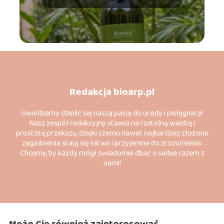
Redakcja bioarp.pl
Uwielbiamy dzielić się naszą pasją do urody i pielęgnacji!
Nasz zespół redakcyjny stawia na rzetelną wiedzę i
prostotę przekazu, dzięki czemu nawet najbardziej złożone
zagadnienia stają się łatwe i przyjemne do zrozumienia.
Chcemy, by każdy mógł świadomie dbać o siebie razem z
nami!
Może Cię również zainteresować