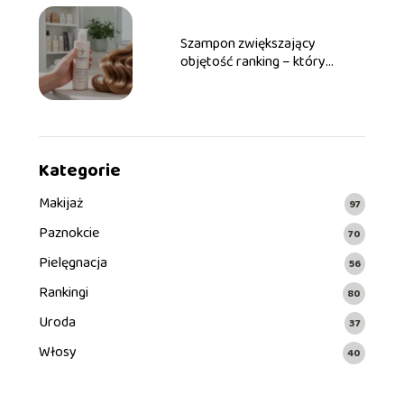
Szampon zwiększający
objętość ranking – który
wybrać?
Kategorie
Makijaż
97
Paznokcie
70
Pielęgnacja
56
Rankingi
80
Uroda
37
Włosy
40