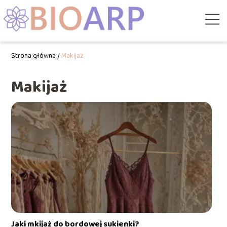
Strona główna
/
Makijaż
Makijaż
Jaki mkijaż do bordowej sukienki?