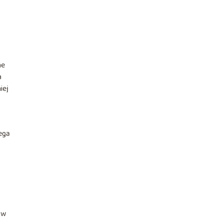
ne
a
iej
ega
ów