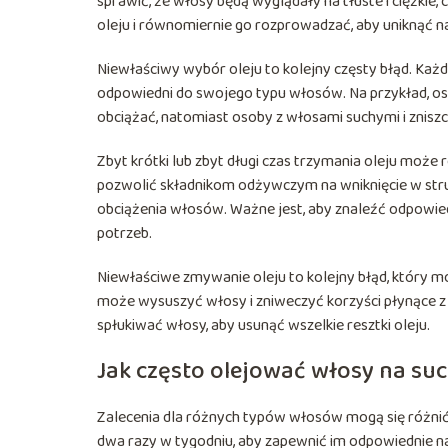
sprawić, że włosy będą wyglądały na tłuste i ciężkie,
oleju i równomiernie go rozprowadzać, aby uniknąć 
Niewłaściwy wybór oleju to kolejny częsty błąd. Każd
odpowiedni do swojego typu włosów. Na przykład, oso
obciążać, natomiast osoby z włosami suchymi i znis
Zbyt krótki lub zbyt długi czas trzymania oleju może
pozwolić składnikom odżywczym na wniknięcie w str
obciążenia włosów. Ważne jest, aby znaleźć odpowie
potrzeb.
Niewłaściwe zmywanie oleju to kolejny błąd, który 
może wysuszyć włosy i zniweczyć korzyści płynące z
spłukiwać włosy, aby usunąć wszelkie resztki oleju.
Jak często olejować włosy na su
Zalecenia dla różnych typów włosów mogą się różni
dwa razy w tygodniu, aby zapewnić im odpowiednie n