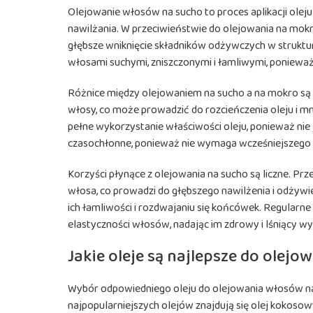
Olejowanie włosów na sucho to proces aplikacji oleju
nawilżania. W przeciwieństwie do olejowania na mokro
głębsze wniknięcie składników odżywczych w struktur
włosami suchymi, zniszczonymi i łamliwymi, ponieważ
Różnice między olejowaniem na sucho a na mokro są 
włosy, co może prowadzić do rozcieńczenia oleju i mni
pełne wykorzystanie właściwości oleju, ponieważ nie
czasochłonne, ponieważ nie wymaga wcześniejszego
Korzyści płynące z olejowania na sucho są liczne. Pr
włosa, co prowadzi do głębszego nawilżenia i odżyw
ich łamliwości i rozdwajaniu się końcówek. Regular
elastyczności włosów, nadając im zdrowy i lśniący wy
Jakie oleje są najlepsze do olej
Wybór odpowiedniego oleju do olejowania włosów na 
najpopularniejszych olejów znajdują się olej kokosow