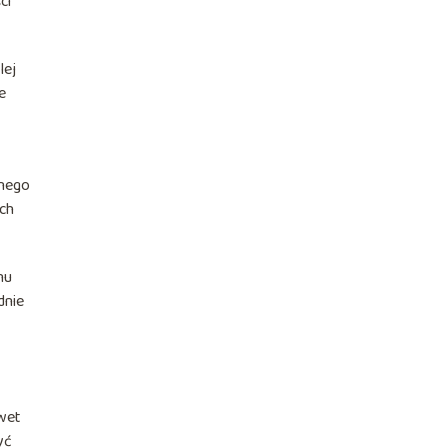
ci
lej
e
rnego
ch
nu
dnie
wet
yć