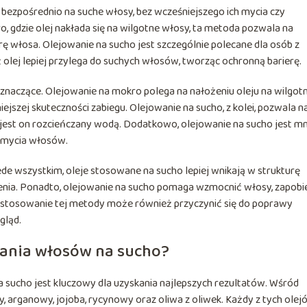
 bezpośrednio na suche włosy, bez wcześniejszego ich mycia czy
, gdzie olej nakłada się na wilgotne włosy, ta metoda pozwala na
ę włosa. Olejowanie na sucho jest szczególnie polecane dla osób z
 olej lepiej przylega do suchych włosów, tworząc ochronną barierę.
znaczące. Olejowanie na mokro polega na nałożeniu oleju na wilgot
ejszej skuteczności zabiegu. Olejowanie na sucho, z kolei, pozwala n
 jest on rozcieńczany wodą. Dodatkowo, olejowanie na sucho jest mn
 mycia włosów.
zede wszystkim, oleje stosowane na sucho lepiej wnikają w strukturę
ienia. Ponadto, olejowanie na sucho pomaga wzmocnić włosy, zapobi
ne stosowanie tej metody może również przyczynić się do poprawy
gląd.
owania włosów na sucho?
sucho jest kluczowy dla uzyskania najlepszych rezultatów. Wśród
y, arganowy, jojoba, rycynowy oraz oliwa z oliwek. Każdy z tych olej