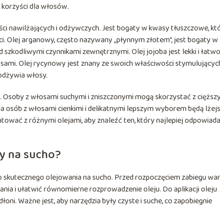
 korzyści dla włosów.
ści nawilżających i odżywczych. Jest bogaty w kwasy tłuszczowe, kt
i. Olej arganowy, często nazywany „płynnym złotem”, jest bogaty w
 szkodliwymi czynnikami zewnętrznymi. Olej jojoba jest lekki i łatwo
łosami. Olej rycynowy jest znany ze swoich właściwości stymulującyc
 odżywia włosy.
. Osoby z włosami suchymi i zniszczonymi mogą skorzystać z cięższ
 Dla osób z włosami cienkimi i delikatnymi lepszym wyborem będą lżej
ntować z różnymi olejami, aby znaleźć ten, który najlepiej odpowiad
sy na sucho?
o skutecznego olejowania na sucho. Przed rozpoczęciem zabiegu wa
ania i ułatwić równomierne rozprowadzenie oleju. Do aplikacji oleju
łoni. Ważne jest, aby narzędzia były czyste i suche, co zapobiegnie