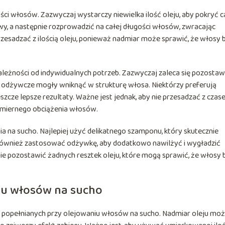
stości włosów. Zazwyczaj wystarczy niewielka ilość oleju, aby pokryć c
y, a następnie rozprowadzić na całej długości włosów, zwracając
rzesadzać z ilością oleju, ponieważ nadmiar może sprawić, że włosy 
ależności od indywidualnych potrzeb. Zazwyczaj zaleca się pozostaw
ki odżywcze mogły wniknąć w strukturę włosa. Niektórzy preferują
szcze lepsze rezultaty. Ważne jest jednak, aby nie przesadzać z cza
dmiernego obciążenia włosów.
a na sucho. Najlepiej użyć delikatnego szamponu, który skutecznie
 również zastosować odżywkę, aby dodatkowo nawilżyć i wygładzić
nie pozostawić żadnych resztek oleju, które mogą sprawić, że włosy
niu włosów na sucho
ów popełnianych przy olejowaniu włosów na sucho. Nadmiar oleju mo