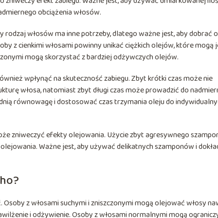
 co zniweczy efekt zabiegu. Ważne jest, aby używać umiarkowanej iloś
nadmiernego obciążenia włosów.
y rodzaj włosów ma inne potrzeby, dlatego ważne jest, aby dobrać o
by z cienkimi włosami powinny unikać ciężkich olejów, które mogą j
zczonymi mogą skorzystać z bardziej odżywczych olejów.
 również wpłynąć na skuteczność zabiegu. Zbyt krótki czas może nie
ukturę włosa, natomiast zbyt długi czas może prowadzić do nadmie
dnią równowagę i dostosować czas trzymania oleju do indywidualny
może zniweczyć efekty olejowania. Użycie zbyt agresywnego szampo
 olejowania. Ważne jest, aby używać delikatnych szamponów i dokła
cho?
ć. Osoby z włosami suchymi i zniszczonymi mogą olejować włosy na
awilżenie i odżywienie. Osoby z włosami normalnymi mogą ogranicz