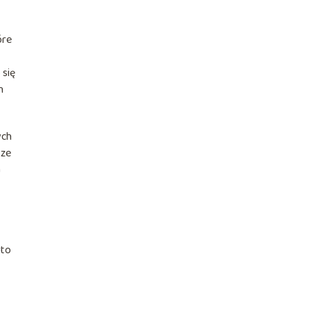
óre
 się
h
ych
sze
a
rto