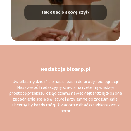
Jak dbać o skórę szyi?
Redakcja bioarp.pl
Uwielbiamy dzielić się naszą pasją do urody i pielęgnacji!
Nasz zespół redakcyjny stawia na rzetelną wiedzę i
prostotę przekazu, dzięki czemu nawet najbardziej złożone
zagadnienia stają się łatwe i przyjemne do zrozumienia.
Chcemy, by każdy mógł świadomie dbać o siebie razem z
nami!