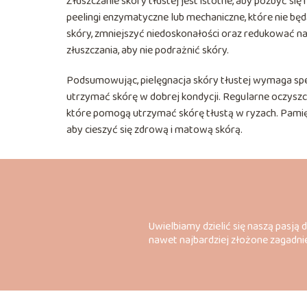
Złuszczanie skóry tłustej jest istotne, aby pozbyć s
peelingi enzymatyczne lub mechaniczne, które nie bę
skóry, zmniejszyć niedoskonałości oraz redukować na
złuszczania, aby nie podrażnić skóry.
Podsumowując, pielęgnacja skóry tłustej wymaga sp
utrzymać skórę w dobrej kondycji. Regularne oczyszcz
które pomogą utrzymać skórę tłustą w ryzach. Pamię
aby cieszyć się zdrową i matową skórą.
Uwielbiamy dzielić się naszą pasją 
nawet najbardziej złożone zagadnie