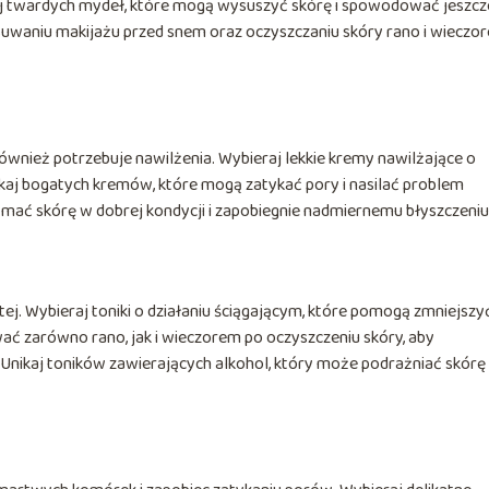
kaj twardych mydeł, które mogą wysuszyć skórę i spowodować jeszcz
uwaniu makijażu przed snem oraz oczyszczaniu skóry rano i wieczo
wnież potrzebuje nawilżenia. Wybieraj lekkie kremy nawilżające o
ikaj bogatych kremów, które mogą zatykać pory i nasilać problem
ać skórę w dobrej kondycji i zapobiegnie nadmiernemu błyszczeniu
tej. Wybieraj toniki o działaniu ściągającym, które pomogą zmniejszy
ać zarówno rano, jak i wieczorem po oczyszczeniu skóry, aby
Unikaj toników zawierających alkohol, który może podrażniać skórę 