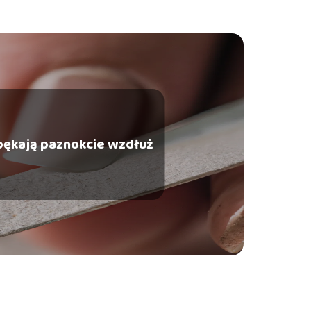
pękają paznokcie wzdłuż