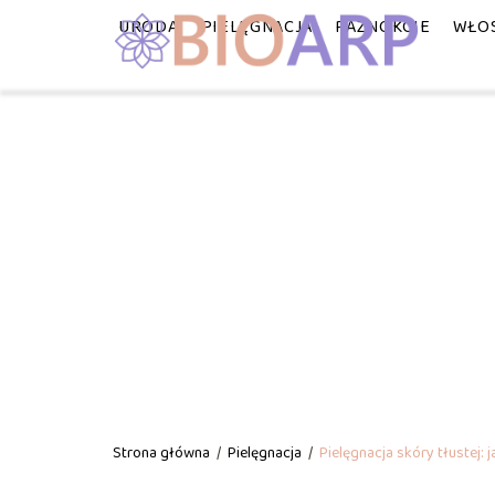
URODA
PIELĘGNACJA
PAZNOKCIE
WŁO
Strona główna
/
Pielęgnacja
/
Pielęgnacja skóry tłustej