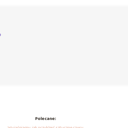
?
Polecane:
Wyjaśniamy, jak przykleić sztuczne rzęsy