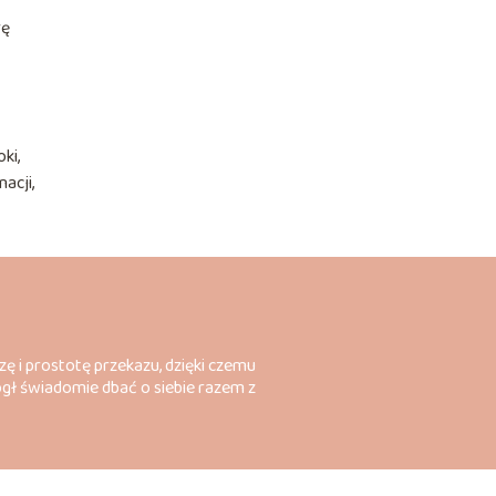
rę
ki,
acji,
zę i prostotę przekazu, dzięki czemu
ógł świadomie dbać o siebie razem z