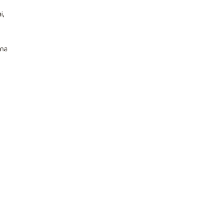
i,
 na