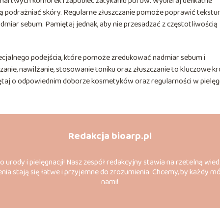
ię martwych komórek i zapobiec zatykaniu porów. Wybieraj delikatne
dą podrażniać skóry. Regularne złuszczanie pomoże poprawić tekstu
dmiar sebum. Pamiętaj jednak, aby nie przesadzać z częstotliwością
ecjalnego podejścia, które pomoże zredukować nadmiar sebum i
anie, nawilżanie, stosowanie toniku oraz złuszczanie to kluczowe kro
taj o odpowiednim doborze kosmetyków oraz regularności w pielęgn
Redakcja bioarp.pl
do urody i pielęgnacji! Nasz zespół redakcyjny stawia na rzetelną wied
nia stają się łatwe i przyjemne do zrozumienia. Chcemy, by każdy m
nami!