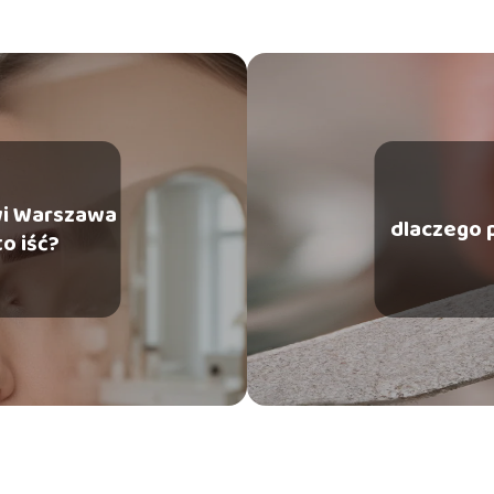
wi Warszawa
dlaczego 
o iść?