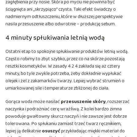
zagłębienia przy nosie. Skóra po myciu nie powinna być
ściągnięta ani „skrzypiąco” czysta. Taki efekt świadczy o
nadmiernym odtłuszczeniu, które w dłuższej perspektywie
nasila przesuszenie albo odwrotnie – produkcję sebum.
4 minuty spłukiwania letnią wodą
Ostatni etap to spokojne spłukiwanie produktów letnią wodą.
Często robimy to zbyt szybko, przez co na skórze pozostają
resztki kosmetyków. W zasady 4 2 4 zakłada się aż cztery
minuty, bo tyle zwykle potrzeba, żeby dokładnie wypłukać
olejek i żel z zakamarków twarzy. Lepiej wybrać strumień o
umiarkowanej sile i temperaturze zbliżonej do ciała.
Gorąca woda może nasilać
przesuszenie skóry
, rozszerzać
naczynka i podrażniać cerę wrażliwą. Z kolei bardzo zimna
powoduje gwałtowny skurcz naczyń i nie zawsze jest dobrze
tolerowana. Po spłukaniu zamiast trzeć twarz ręcznikiem,
lepiej ją delikatnie
osuszyć
przykładając miękki materiał do