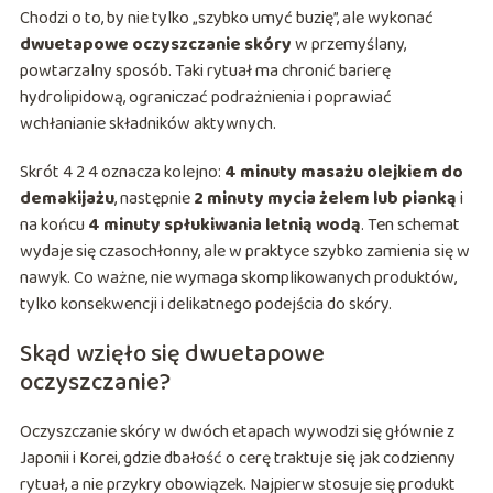
Chodzi o to, by nie tylko „szybko umyć buzię”, ale wykonać
dwuetapowe oczyszczanie skóry
w przemyślany,
powtarzalny sposób. Taki rytuał ma chronić barierę
hydrolipidową, ograniczać podrażnienia i poprawiać
wchłanianie składników aktywnych.
Skrót 4 2 4 oznacza kolejno:
4 minuty masażu olejkiem do
demakijażu
, następnie
2 minuty mycia żelem lub pianką
i
na końcu
4 minuty spłukiwania letnią wodą
. Ten schemat
wydaje się czasochłonny, ale w praktyce szybko zamienia się w
nawyk. Co ważne, nie wymaga skomplikowanych produktów,
tylko konsekwencji i delikatnego podejścia do skóry.
Skąd wzięło się dwuetapowe
oczyszczanie?
Oczyszczanie skóry w dwóch etapach wywodzi się głównie z
Japonii i Korei, gdzie dbałość o cerę traktuje się jak codzienny
rytuał, a nie przykry obowiązek. Najpierw stosuje się produkt