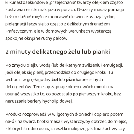
kilkunastosekundowe „przejechanie” twarzy olejkiem często
zostawia resztki makijażu w porach. Dłuższy masaż pomaga
też rozluźnić mięśnie i poprawić ukrwienie. W azjatyckiej
pielęgnacji łączy się to często z delikatnym drenażem
limfatycznym, ale w domowych warunkach wystarczą
spokojne okrężne ruchy palców.
2 minuty delikatnego żelu lub pianki
Po zmyciu olejku wodą (lub delikatnym zwilżeniu i emulgacji,
jeśli olejek się pieni), przechodzisz do drugiego kroku. Tu
wchodzi w grę łagodny
żel
lub
pianka
bez silnych
detergentów. Ten etap zajmuje około dwóch minut i ma
usunąć wszystko to, co pozostało po pierwszym kroku, bez
naruszania bariery hydrolipidowej.
Produkt rozprowadź w wilgotnych dłoniach i dopiero potem
nałóż na twarz. Krótki masaż wystarczy, by dotrzeć do miejsc,
z których trudno usunąć resztki makijażu, jak linia żuchwy czy