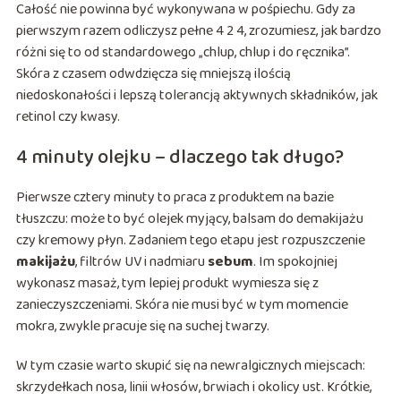
Całość nie powinna być wykonywana w pośpiechu. Gdy za
pierwszym razem odliczysz pełne 4 2 4, zrozumiesz, jak bardzo
różni się to od standardowego „chlup, chlup i do ręcznika”.
Skóra z czasem odwdzięcza się mniejszą ilością
niedoskonałości i lepszą tolerancją aktywnych składników, jak
retinol czy kwasy.
4 minuty olejku – dlaczego tak długo?
Pierwsze cztery minuty to praca z produktem na bazie
tłuszczu: może to być olejek myjący, balsam do demakijażu
czy kremowy płyn. Zadaniem tego etapu jest rozpuszczenie
makijażu
, filtrów UV i nadmiaru
sebum
. Im spokojniej
wykonasz masaż, tym lepiej produkt wymiesza się z
zanieczyszczeniami. Skóra nie musi być w tym momencie
mokra, zwykle pracuje się na suchej twarzy.
W tym czasie warto skupić się na newralgicznych miejscach:
skrzydełkach nosa, linii włosów, brwiach i okolicy ust. Krótkie,