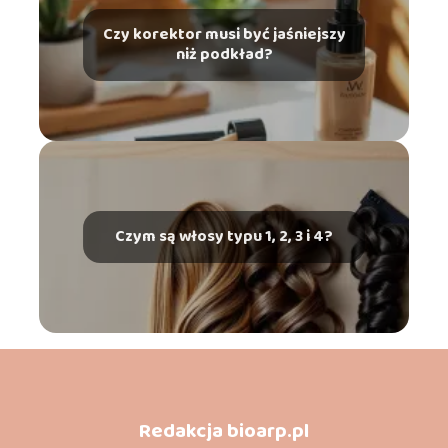
Czy korektor musi być jaśniejszy
niż podkład?
Czym są włosy typu 1, 2, 3 i 4?
Redakcja bioarp.pl