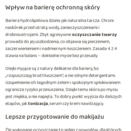
Wpływ na barierę ochronną skóry
Bariera hydrolipidowa działa jak naturalna tarcza. Chroni
naskórek przed utratą wody, zanieczyszczeniami i
drobnoustrojami. Zbyt agresywne
oczyszczanie twarzy
prowadzi do jej uszkodzenia, co objawia się pieczeniem,
zaczerwienieniem i nadmiernym łuszczeniem. Zasada 4 2 4
stawia na balans – dokładne mycie bez przesady.
Olejki myjące są z natury delikatne dla bariery, bo
„rozpuszczają brud tłuszczem”, a nie silnymi detergentami.
Uzupełnienie ich łagodnym żelem i spokojnym spłukiwaniem
ogranicza ryzyko przesuszenia. Dzięki temu skóra po myciu
jest miękka, a nie napięta. To dobry punkt wyjścia do dalszych
etapów, jak
tonizacja
, serum czy krem nawilżający.
Lepsze przygotowanie do makijażu
Źle wykonane oczyszczanie to jeden z powodów, dla których