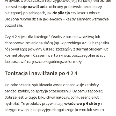
Prawidłowe oczyszczanie przygotowuje ją na kolejne kroki, ale
nie zastępuje
nawilżania
, ochrony przeciwsłonecznej czy
pielęgnacji po zabiegach, jak
depilacja
czy laser. Dobrze
ułożona rutyna działa jak łańcuch – każdy element wzmacnia
pozostałe.
Czy 4 2 4 jest dla każdego? Osoby z bardzo wrażliwą lub
chorobowo zmienioną skórą (np. w przebiegu AZS lub trądziku
różowatego) powinny ustalić szczegóły z dermatologiem lub
kosmetologiem. Czasem warto skrócić poszczególne etapy
lub postawić na jeszcze łagodniejsze formuły.
Tonizacja i nawilżanie po 4 2 4
Po zakończeniu spłukiwania woda odparowuje ze skóry
bardzo szybko, co sprzyja przesuszeniu. By temu zapobiec,
dobrze jest w ciągu kilku chwil nałożyć tonik, esencję lub
hydrolat. Te produkty przywracają
właściwe pH skóry
i
przygotowują ją na przyjęcie bogatszego kremu lub serum.