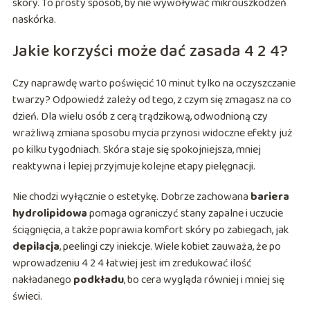
skóry. To prosty sposób, by nie wywoływać mikrouszkodzeń
naskórka.
Jakie korzyści może dać zasada 4 2 4?
Czy naprawdę warto poświęcić 10 minut tylko na oczyszczanie
twarzy? Odpowiedź zależy od tego, z czym się zmagasz na co
dzień. Dla wielu osób z cerą trądzikową, odwodnioną czy
wrażliwą zmiana sposobu mycia przynosi widoczne efekty już
po kilku tygodniach. Skóra staje się spokojniejsza, mniej
reaktywna i lepiej przyjmuje kolejne etapy pielęgnacji.
Nie chodzi wyłącznie o estetykę. Dobrze zachowana
bariera
hydrolipidowa
pomaga ograniczyć stany zapalne i uczucie
ściągnięcia, a także poprawia komfort skóry po zabiegach, jak
depilacja
, peelingi czy iniekcje. Wiele kobiet zauważa, że po
wprowadzeniu 4 2 4 łatwiej jest im zredukować ilość
nakładanego
podkładu
, bo cera wygląda równiej i mniej się
świeci.