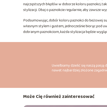
najczęstszych błędów w doborze koloru paznokci, taki
stylizacji. Dbaj o paznokcie regularnie, aby zawsze wy
Podsumowując, dobór koloru paznokci do beżowej suk
własnym stylem i gustem, jednocześnie biorąc pod u
dobranym paznokciom, każda stylizacja będzie wygląd
Uwielbiamy dzielić się naszą pasją 
nawet najbardziej złożone zagadnie
Może Cię również zainteresować