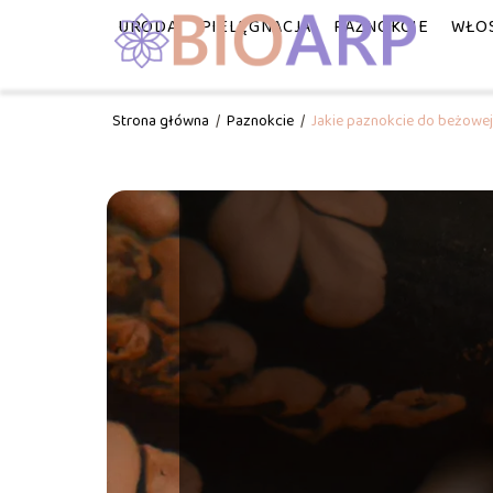
URODA
PIELĘGNACJA
PAZNOKCIE
WŁO
Strona główna
/
Paznokcie
/
Jakie paznokcie do beżowej