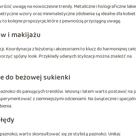
wrócić uwagę na nowoczesne trendy. Metaliczne i holograficzne laki
metryczne wzory oraz minimalistyczne zdobienia są idealne dla kobiet
y to kolejne propozycje, które z pewnością przyciągną uwagę.
w i makijażu
ji. Koordynacja z biżuterią i akcesoriami to klucz do harmonijnej cało
worzyć spójny look. Przykłady udanych stylizacji można znaleźć na
e do beżowej sukienki
aznokci do panujących trendów. Wiosną i latem warto postawić na j
ksperymentować z ciemniejszymi odcieniami. Na świąteczne i specjal
bienia.
błędy
aznokci, warto skonsultować się ze stylistą paznokci. Unikaj