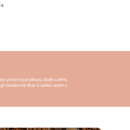
tą
zę i prostotę przekazu, dzięki czemu
ógł świadomie dbać o siebie razem z