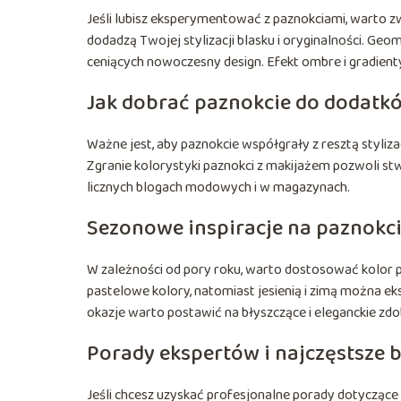
Jeśli lubisz eksperymentować z paznokciami, warto z
dodadzą Twojej stylizacji blasku i oryginalności. Geo
ceniących nowoczesny design. Efekt ombre i gradient
Jak dobrać paznokcie do dodatkó
Ważne jest, aby paznokcie współgrały z resztą stylizac
Zgranie kolorystyki paznokci z makijażem pozwoli st
licznych blogach modowych i w magazynach.
Sezonowe inspiracje na paznokci
W zależności od pory roku, warto dostosować kolor p
pastelowe kolory, natomiast jesienią i zimą można e
okazje warto postawić na błyszczące i eleganckie zdo
Porady ekspertów i najczęstsze 
Jeśli chcesz uzyskać profesjonalne porady dotyczące p