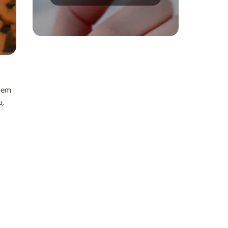
ntem
u,