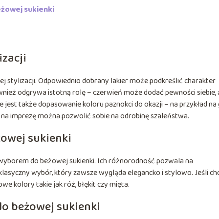
eżowej sukienki
izacji
j stylizacji. Odpowiednio dobrany lakier może podkreślić charakter
również odgrywa istotną rolę – czerwień może dodać pewności siebie, 
 jest także dopasowanie koloru paznokci do okazji – na przykład na 
st na imprezę można pozwolić sobie na odrobinę szaleństwa.
żowej sukienki
 wyborem do beżowej sukienki. Ich różnorodność pozwala na
lasyczny wybór, który zawsze wygląda elegancko i stylowo. Jeśli ch
we kolory takie jak róż, błękit czy mięta.
o beżowej sukienki