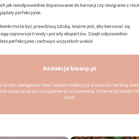
ch jak nieodpowiednie dopasowanie do karnacji czy niezgranie z resz
glądały perfekcyjnie.
ienki może być prawdziwą sztuką. Ważne jest, aby kierować się
wagę najnowsze trendy i porady ekspertów. Dzięki odpowiednio
ała perfekcyjnie i zachwyci wszystkich wokół.
Redakcja bioarp.pl
do urody i pielęgnacji! Nasz zespół redakcyjny stawia na rzetelną wied
nia stają się łatwe i przyjemne do zrozumienia. Chcemy, by każdy m
nami!