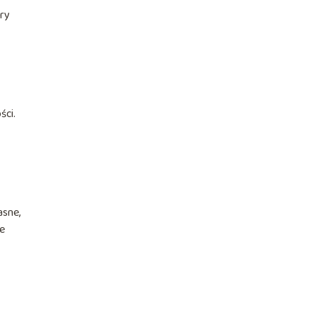
ery
ści.
asne,
ne