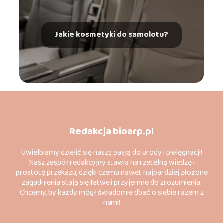
Jakie kosmetyki do samolotu?
Redakcja bioarp.pl
Uwielbiamy dzielić się naszą pasją do urody i pielęgnacji!
Nasz zespół redakcyjny stawia na rzetelną wiedzę i
prostotę przekazu, dzięki czemu nawet najbardziej złożone
zagadnienia stają się łatwe i przyjemne do zrozumienia.
Chcemy, by każdy mógł świadomie dbać o siebie razem z
nami!