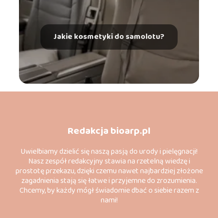
Jakie kosmetyki do samolotu?
Redakcja bioarp.pl
Uwielbiamy dzielić się naszą pasją do urody i pielęgnacji!
Nasz zespół redakcyjny stawia na rzetelną wiedzę i
prostotę przekazu, dzięki czemu nawet najbardziej złożone
zagadnienia stają się łatwe i przyjemne do zrozumienia.
Chcemy, by każdy mógł świadomie dbać o siebie razem z
nami!