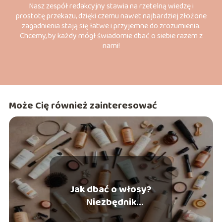
Nasz zespół redakcyjny stawia na rzetelną wiedzę i
prostotę przekazu, dzięki czemu nawet najbardziej złożone
zagadnienia stają się łatwe i przyjemne do zrozumienia.
Chcemy, by każdy mógł świadomie dbać o siebie razem z
nami!
Może Cię również zainteresować
Jak dbać o włosy?
Niezbędnik
włosomaniaczki