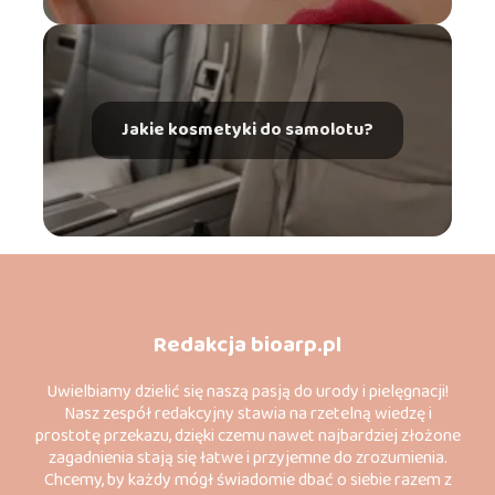
Jakie kosmetyki do samolotu?
Redakcja bioarp.pl
Uwielbiamy dzielić się naszą pasją do urody i pielęgnacji!
Nasz zespół redakcyjny stawia na rzetelną wiedzę i
prostotę przekazu, dzięki czemu nawet najbardziej złożone
zagadnienia stają się łatwe i przyjemne do zrozumienia.
Chcemy, by każdy mógł świadomie dbać o siebie razem z