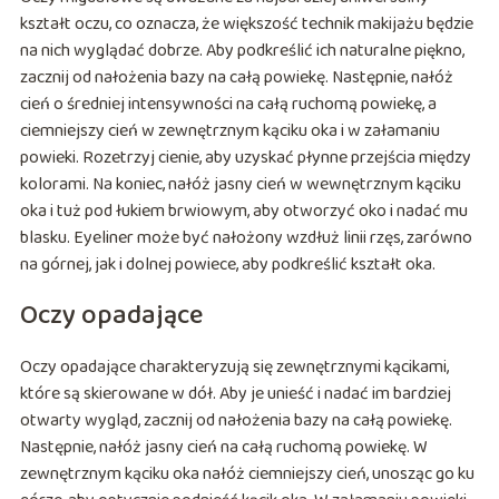
kształt oczu, co oznacza, że większość technik makijażu będzie
na nich wyglądać dobrze. Aby podkreślić ich naturalne piękno,
zacznij od nałożenia bazy na całą powiekę. Następnie, nałóż
cień o średniej intensywności na całą ruchomą powiekę, a
ciemniejszy cień w zewnętrznym kąciku oka i w załamaniu
powieki. Rozetrzyj cienie, aby uzyskać płynne przejścia między
kolorami. Na koniec, nałóż jasny cień w wewnętrznym kąciku
oka i tuż pod łukiem brwiowym, aby otworzyć oko i nadać mu
blasku. Eyeliner może być nałożony wzdłuż linii rzęs, zarówno
na górnej, jak i dolnej powiece, aby podkreślić kształt oka.
Oczy opadające
Oczy opadające charakteryzują się zewnętrznymi kącikami,
które są skierowane w dół. Aby je unieść i nadać im bardziej
otwarty wygląd, zacznij od nałożenia bazy na całą powiekę.
Następnie, nałóż jasny cień na całą ruchomą powiekę. W
zewnętrznym kąciku oka nałóż ciemniejszy cień, unosząc go ku