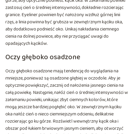
górze, aby optycznie podnieść kącik oka. W załamaniu powieki
zastosuj cień o średniej intensywności, dokładnie rozcierając
granice. Eyeliner powinien być nałożony wzdłuż górnej linii
rzęs, a linia powinna być grubsza w zewnętrznym kąciku oka,
aby dodatkowo podnieść oko. Unikaj nakładania ciemnego
cienia na dolnej powiece, aby nie przyciągać uwagi do
opadających kącików.
Oczy głęboko osadzone
Oczy głęboko osadzone mają tendencję do wyglądania na
mniejsze, ponieważ są osadzone głębiej w oczodole. Aby je
optycznie powiększyć, zacznij od nałożenia jasnego cienia na
całą powiekę. Następnie, nałóż cień o średniej intensywności w
załamaniu powieki, unikając zbyt ciemnych kolorów, które
mogą jeszcze bardziej pogłębić oko. W zewnętrznym kąciku
oka nałóż cień o nieco ciemniejszym odcieniu, delikatnie
rozcierając go ku górze. Rozświetl wewnętrzny kącik oka i
obszar pod łukiem brwiowym jasnym cieniem, aby otworzyć