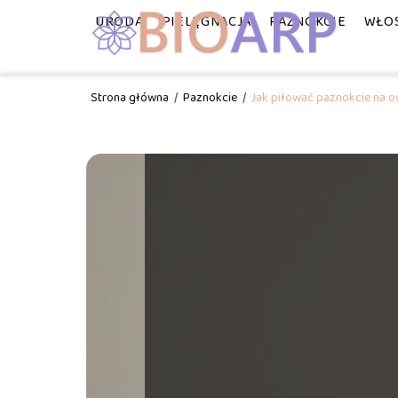
URODA
PIELĘGNACJA
PAZNOKCIE
WŁO
Strona główna
/
Paznokcie
/
Jak piłować paznokcie na o