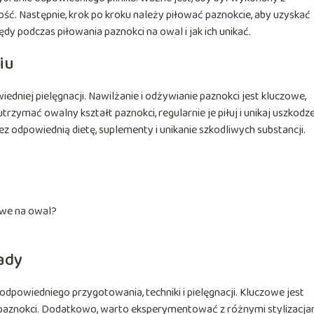
ść. Następnie, krok po kroku należy piłować paznokcie, aby uzyskać
dy podczas piłowania paznokci na owal i jak ich unikać.
iu
edniej pielęgnacji. Nawilżanie i odżywianie paznokci jest kluczowe,
trzymać owalny kształt paznokci, regularnie je piłuj i unikaj uszkodz
odpowiednią dietę, suplementy i unikanie szkodliwych substancji.
owe na owal?
ady
powiedniego przygotowania, techniki i pielęgnacji. Kluczowe jest
 paznokci. Dodatkowo, warto eksperymentować z różnymi stylizacjam