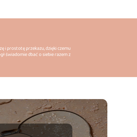
zę i prostotę przekazu, dzięki czemu
ógł świadomie dbać o siebie razem z