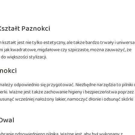
ształt Paznokci
ształt jest nie tylko estetyczny, ale także bardzo trwały i uniwersa
imi jak kwadratowe, migdałowe czy szpiczaste, można zauważyć, że
o większości stylizacji.
nokci
należy odpowiednio się przygotować. Niezbędne narzędzia to pilniki 
olerki. Ważne jest także zachowanie higieny i bezpieczeństwa poprzez
usunąć wcześniej nałożony lakier, namoczyć dłonie i odsunąć skórki
 Owal
ybranie odpowiedniego pilnika. Ważne jest, aby był wykonany z