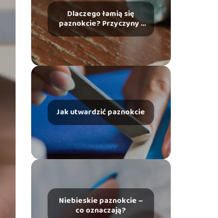
Dlaczego łamią się
paznokcie? Przyczyny i
zapobieganie
Jak utwardzić paznokcie
Niebieskie paznokcie –
co oznaczają?