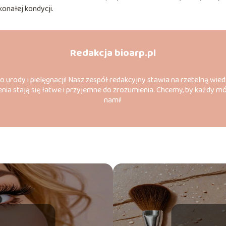
onałej kondycji.
Redakcja bioarp.pl
do urody i pielęgnacji! Nasz zespół redakcyjny stawia na rzetelną wied
nia stają się łatwe i przyjemne do zrozumienia. Chcemy, by każdy m
nami!