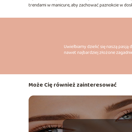
trendami w manicure, aby zachować paznokcie w dosk
Uwielbiamy dzielić się naszą pasją 
nawet najbardziej złożone zagadnie
Może Cię również zainteresować