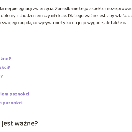
rnej pielęgnacji zwierzęcia. Zaniedbanie tego aspektu może prowad
oblemy z chodzeniem czy infekcje. Dlatego ważne jest, aby właścici
 swojego pupila, co wpływa nie tylko na jego wygodę, ale także na
ażne?
okci?
a?
niem paznokci
ia paznokci
 jest ważne?