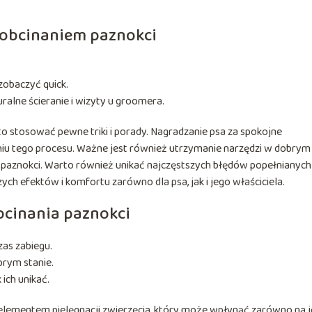
 obcinaniem paznokci
 zobaczyć quick.
uralne ścieranie i wizyty u groomera.
o stosować pewne triki i porady. Nagradzanie psa za spokojne
u tego procesu. Ważne jest również utrzymanie narzędzi w dobrym
ie paznokci. Warto również unikać najczęstszych błędów popełnianych
ych efektów i komfortu zarówno dla psa, jak i jego właściciela.
obcinania paznokci
as zabiegu.
rym stanie.
 ich unikać.
elementem pielęgnacji zwierzęcia, który może wpłynąć zarówno na 