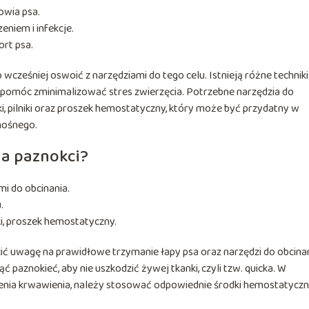
owia psa.
zeniem i infekcje.
rt psa.
wcześniej oswoić z narzędziami do tego celu. Istnieją różne techniki
gą pomóc zminimalizować stres zwierzęcia. Potrzebne narzędzia do
i, pilniki oraz proszek hemostatyczny, który może być przydatny w
nośnego.
ia paznokci?
i do obcinania.
.
iki, proszek hemostatyczny.
cić uwagę na prawidłowe trzymanie łapy psa oraz narzędzi do obcinan
 paznokieć, aby nie uszkodzić żywej tkanki, czyli tzw. quicka. W
enia krwawienia, należy stosować odpowiednie środki hemostatyczn