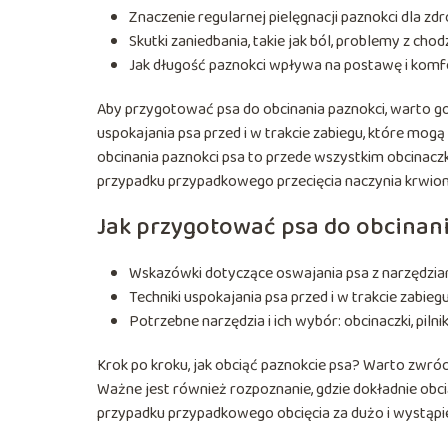
Znaczenie regularnej pielęgnacji paznokci dla zdr
Skutki zaniedbania, takie jak ból, problemy z chod
Jak długość paznokci wpływa na postawę i komfo
Aby przygotować psa do obcinania paznokci, warto go 
uspokajania psa przed i w trakcie zabiegu, które mo
obcinania paznokci psa to przede wszystkim obcinaczk
przypadku przypadkowego przecięcia naczynia krwio
Jak przygotować psa do obcinan
Wskazówki dotyczące oswajania psa z narzędziam
Techniki uspokajania psa przed i w trakcie zabiegu
Potrzebne narzędzia i ich wybór: obcinaczki, piln
Krok po kroku, jak obciąć paznokcie psa? Warto zwró
Ważne jest również rozpoznanie, gdzie dokładnie obciąć
przypadku przypadkowego obcięcia za dużo i wystąpi