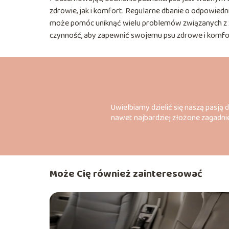
zdrowie, jak i komfort. Regularne dbanie o odpowiedn
może pomóc uniknąć wielu problemów związanych z z
czynność, aby zapewnić swojemu psu zdrowe i komfo
Uwielbiamy dzielić się naszą pasją 
nawet najbardziej złożone zagadnie
Może Cię również zainteresować