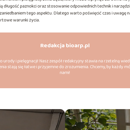
ią długość paznokci oraz stosowanie odpowiednich technik i narzędzi
aniedbaniem tego aspektu. Dlatego warto poświęcić czas i uwagę n
rtowe warunki życia.
Redakcja bioarp.pl
do urody i pielęgnacji! Nasz zespół redakcyjny stawia na rzetelną wied
nia stają się łatwe i przyjemne do zrozumienia. Chcemy, by każdy m
nami!