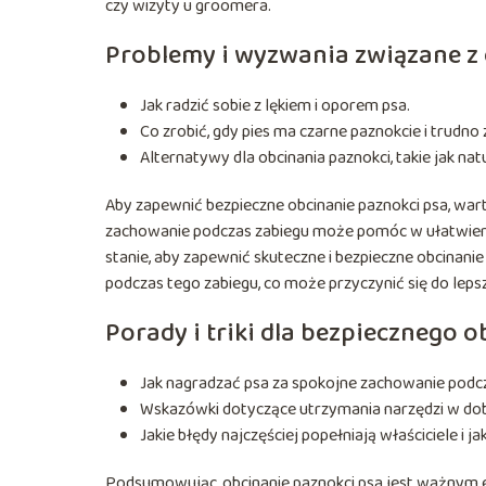
czy wizyty u groomera.
Problemy i wyzwania związane z
Jak radzić sobie z lękiem i oporem psa.
Co zrobić, gdy pies ma czarne paznokcie i trudno
Alternatywy dla obcinania paznokci, takie jak nat
Aby zapewnić bezpieczne obcinanie paznokci psa, wart
zachowanie podczas zabiegu może pomóc w ułatwieni
stanie, aby zapewnić skuteczne i bezpieczne obcinan
podczas tego zabiegu, co może przyczynić się do lepsz
Porady i triki dla bezpiecznego 
Jak nagradzać psa za spokojne zachowanie podcz
Wskazówki dotyczące utrzymania narzędzi w dob
Jakie błędy najczęściej popełniają właściciele i jak
Podsumowując, obcinanie paznokci psa jest ważnym 