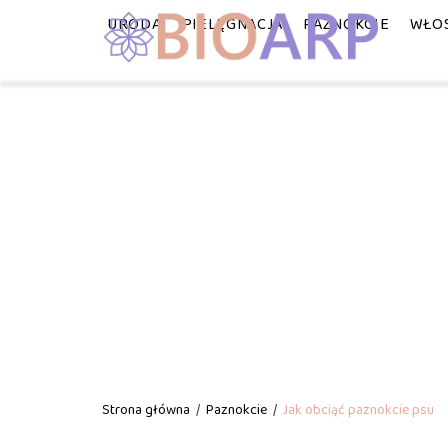
URODA
PIELĘGNACJA
PAZNOKCIE
WŁO
Strona główna
/
Paznokcie
/
Jak obciąć paznokcie psu