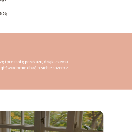
a tę
zę i prostotę przekazu, dzięki czemu
ógł świadomie dbać o siebie razem z