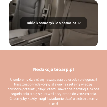
Jakie kosmetyki do samolotu?
Redakcja bioarp.pl
Uwielbiamy dzielić się naszą pasją do urody i pielęgnacji!
Nasz zespół redakcyjny stawia na rzetelną wiedzę i
prostotę przekazu, dzięki czemu nawet najbardziej złożone
zagadnienia stają się łatwe i przyjemne do zrozumienia.
Chcemy, by każdy mógł świadomie dbać o siebie razem z
nami!