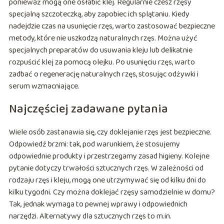
ponieważ mogą one osłabić klej. Regularnie czesz rzęsy
specjalną szczoteczką, aby zapobiec ich splątaniu. Kiedy
nadejdzie czas na usunięcie rzęs, warto zastosować bezpieczne
metody, które nie uszkodzą naturalnych rzęs. Można użyć
specjalnych preparatów do usuwania kleju lub delikatnie
rozpuścić klej za pomocą olejku. Po usunięciu rzęs, warto
zadbać o regenerację naturalnych rzęs, stosując odżywki i
serum wzmacniające.
Najczęściej zadawane pytania
Wiele osób zastanawia się, czy doklejanie rzęs jest bezpieczne.
Odpowiedź brzmi: tak, pod warunkiem, że stosujemy
odpowiednie produkty i przestrzegamy zasad higieny. Kolejne
pytanie dotyczy trwałości sztucznych rzęs. W zależności od
rodzaju rzęs i kleju, mogą one utrzymywać się od kilku dni do
kilku tygodni. Czy można doklejać rzęsy samodzielnie w domu?
Tak, jednak wymaga to pewnej wprawy i odpowiednich
narzędzi. Alternatywy dla sztucznych rzęs to m.in.