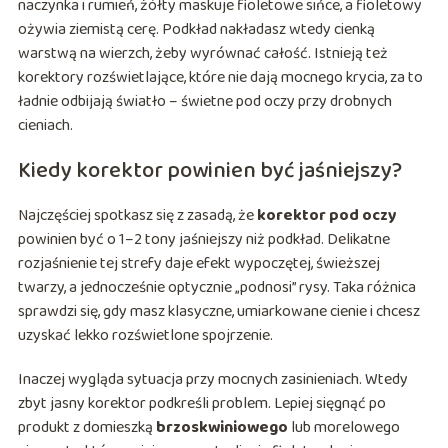
naczynka i rumień, żółty maskuje fioletowe sińce, a fioletowy
ożywia ziemistą cerę. Podkład nakładasz wtedy cienką
warstwą na wierzch, żeby wyrównać całość. Istnieją też
korektory rozświetlające, które nie dają mocnego krycia, za to
ładnie odbijają światło – świetne pod oczy przy drobnych
cieniach.
Kiedy korektor powinien być jaśniejszy?
Najczęściej spotkasz się z zasadą, że
korektor pod oczy
powinien być o 1–2 tony jaśniejszy niż podkład. Delikatne
rozjaśnienie tej strefy daje efekt wypoczętej, świeższej
twarzy, a jednocześnie optycznie „podnosi” rysy. Taka różnica
sprawdzi się, gdy masz klasyczne, umiarkowane cienie i chcesz
uzyskać lekko rozświetlone spojrzenie.
Inaczej wygląda sytuacja przy mocnych zasinieniach. Wtedy
zbyt jasny korektor podkreśli problem. Lepiej sięgnąć po
produkt z domieszką
brzoskwiniowego
lub morelowego