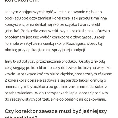
Jednym z najgorszych błędów jest stosowanie ciężkiego
podkładu pod oczy zamiast korektora. Taki produkt ma inną
konsystencję i na delikatnej skórze szybko tworzy efekt
„ciastka”. Podkreśla zmarszczki i wysusza okolice oka. Dużym
problemem jest też wybór korektora o zbyt gęstej, „tępej”
formule w sztyfcie na cienką skórę. Rozciągasz wtedy tę
okolicę przy aplikacji, co nie sprzyja jej kondycji.
Inny błąd dotyczy przeznaczenia produktu. Osoby z młodą
cerą sięgają po korektor do cery dojrzałej, bo liczą na większe
krycie. W praktyce kończy się to ciężkim, postarzałym efektem.
Z kolei skóra dojrzała zadowala się bardzo lekką formułą o
minimalnym kryciu, która po godzinie znika i nie radzi sobie z
przebarwieniami. W obu przypadkach lepiej dobrać produkty
do rzeczywistych potrzeb, a nie do obietnic na opakowaniu.
Czy korektor zawsze musi być jaśniejszy