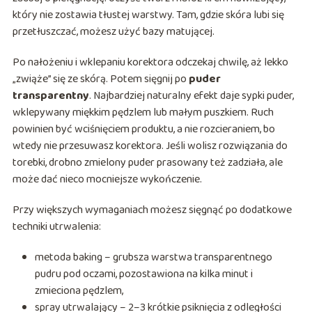
który nie zostawia tłustej warstwy. Tam, gdzie skóra lubi się
przetłuszczać, możesz użyć bazy matującej.
Po nałożeniu i wklepaniu korektora odczekaj chwilę, aż lekko
„zwiąże” się ze skórą. Potem sięgnij po
puder
transparentny
. Najbardziej naturalny efekt daje sypki puder,
wklepywany miękkim pędzlem lub małym puszkiem. Ruch
powinien być wciśnięciem produktu, a nie rozcieraniem, bo
wtedy nie przesuwasz korektora. Jeśli wolisz rozwiązania do
torebki, drobno zmielony puder prasowany też zadziała, ale
może dać nieco mocniejsze wykończenie.
Przy większych wymaganiach możesz sięgnąć po dodatkowe
techniki utrwalenia:
metoda baking – grubsza warstwa transparentnego
pudru pod oczami, pozostawiona na kilka minut i
zmieciona pędzlem,
spray utrwalający – 2–3 krótkie psiknięcia z odległości