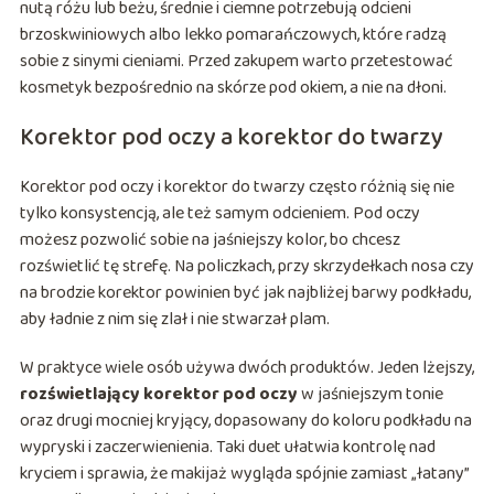
nutą różu lub beżu, średnie i ciemne potrzebują odcieni
brzoskwiniowych albo lekko pomarańczowych, które radzą
sobie z sinymi cieniami. Przed zakupem warto przetestować
kosmetyk bezpośrednio na skórze pod okiem, a nie na dłoni.
Korektor pod oczy a korektor do twarzy
Korektor pod oczy i korektor do twarzy często różnią się nie
tylko konsystencją, ale też samym odcieniem. Pod oczy
możesz pozwolić sobie na jaśniejszy kolor, bo chcesz
rozświetlić tę strefę. Na policzkach, przy skrzydełkach nosa czy
na brodzie korektor powinien być jak najbliżej barwy podkładu,
aby ładnie z nim się zlał i nie stwarzał plam.
W praktyce wiele osób używa dwóch produktów. Jeden lżejszy,
rozświetlający korektor pod oczy
w jaśniejszym tonie
oraz drugi mocniej kryjący, dopasowany do koloru podkładu na
wypryski i zaczerwienienia. Taki duet ułatwia kontrolę nad
kryciem i sprawia, że makijaż wygląda spójnie zamiast „łatany”