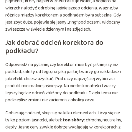
pigmentu, który najpierw zneutralizuje fiolet, a dopiero na
wierzch nałożyć odrobinę jaśniejszego odcienia. Ważne, by
różnica między korektorem a podkładem była subtelna. Gdy
jest zbyt duża, pojawia się jasny „ring” pod oczami, widoczny
zwłaszcza w świetle dziennym i na zdjęciach.
Jak dobrać odcień korektora do
podkładu?
Odpowiedź na pytanie, czy korektor musi być jaśniejszy niż
podkład, zależy od tego, na jaką partię twarzy go nakładasz i
jaki efekt chcesz uzyskać. Pod oczy najczęściej wybierasz
produkt minimalnie jaśniejszy. Na niedoskonałości twarzy
lepszy będzie odcień zbliżony do podkładu. Dzięki temu nie
podkreślisz zmian i nie zaciemnisz okolicy oczu.
Dobierając odcień, skup się na kilku elementach. Liczy się nie
tylko poziom jasności, ale też
ton skóry
: chłodny, neutralny,
ciepły. Jasne cery zwykle dobrze wyglądają w korektorach z