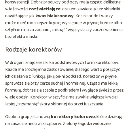
konsystencji. Dobre produkty pod oczy mają często delikatne
właściwości
rozświetlające
, czasem zawierają też składniki
nawilżające, jak
kwas hialuronowy
. Korektor do twarzy
może mieć mocniejsze krycie, występuje w płynie, kremie albo
sztyfcie i ma za zadanie „zniknąć” wypryski czy zaczerwienienia
bez efektu maski.
Rodzaje korektorów
W drogerii znajdziesz kilka podstawowych form korektorów.
Każda ma trochę inne zastosowanie, dlatego warto połączyć
ich działanie z funkcją, jaką pełni podkład. Korektor w płynie
sprawdza się przy cerze suchej i normalnej. Często ma lekką
formułę, dobrze się stapia z podkładem i wygląda świeżo przez
wiele godzin. Korektor w sztyfcie ma zwykle większe krycie i
lepiej „trzyma się” skóry skłonnej do przetłuszczania.
Osobną grupę stanowią
korektory kolorowe
, które działają
na zasadzie neutralizacji barw. Zielony łagodzi widoczne