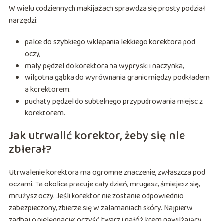
W wielu codziennych makijażach sprawdza się prosty podział
narzędzi:
palce do szybkiego wklepania lekkiego korektora pod
oczy,
mały pędzel do korektora na wypryski i naczynka,
wilgotna gąbka do wyrównania granic między podkładem
a korektorem.
puchaty pędzel do subtelnego przypudrowania miejsc z
korektorem.
Jak utrwalić korektor, żeby się nie
zbierał?
Utrwalenie korektora ma ogromne znaczenie, zwłaszcza pod
oczami. Ta okolica pracuje cały dzień, mrugasz, śmiejesz się,
mrużysz oczy. Jeśli korektor nie zostanie odpowiednio
zabezpieczony, zbierze się w załamaniach skóry. Najpierw
zadbaj o pielęgnację: oczyść twarz i nałóż krem nawilżający,