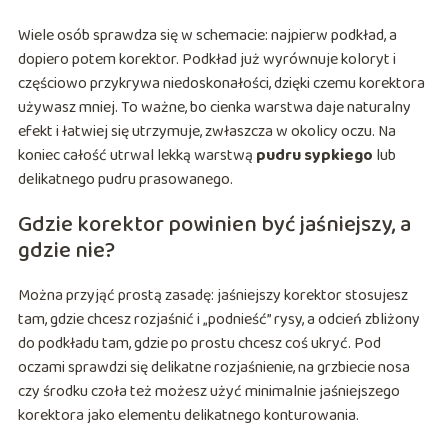
Wiele osób sprawdza się w schemacie: najpierw podkład, a
dopiero potem korektor. Podkład już wyrównuje koloryt i
częściowo przykrywa niedoskonałości, dzięki czemu korektora
używasz mniej. To ważne, bo cienka warstwa daje naturalny
efekt i łatwiej się utrzymuje, zwłaszcza w okolicy oczu. Na
koniec całość utrwal lekką warstwą
pudru sypkiego
lub
delikatnego pudru prasowanego.
Gdzie korektor powinien być jaśniejszy, a
gdzie nie?
Można przyjąć prostą zasadę: jaśniejszy korektor stosujesz
tam, gdzie chcesz rozjaśnić i „podnieść” rysy, a odcień zbliżony
do podkładu tam, gdzie po prostu chcesz coś ukryć. Pod
oczami sprawdzi się delikatne rozjaśnienie, na grzbiecie nosa
czy środku czoła też możesz użyć minimalnie jaśniejszego
korektora jako elementu delikatnego konturowania.