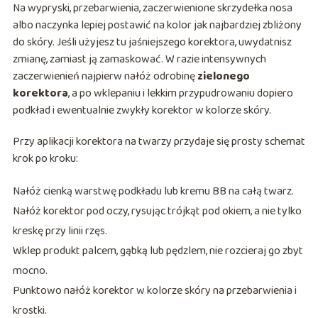
Na wypryski, przebarwienia, zaczerwienione skrzydełka nosa
albo naczynka lepiej postawić na kolor jak najbardziej zbliżony
do skóry. Jeśli użyjesz tu jaśniejszego korektora, uwydatnisz
zmianę, zamiast ją zamaskować. W razie intensywnych
zaczerwienień najpierw nałóż odrobinę
zielonego
korektora
, a po wklepaniu i lekkim przypudrowaniu dopiero
podkład i ewentualnie zwykły korektor w kolorze skóry.
Przy aplikacji korektora na twarzy przydaje się prosty schemat
krok po kroku:
Nałóż cienką warstwę podkładu lub kremu BB na całą twarz.
Nałóż korektor pod oczy, rysując trójkąt pod okiem, a nie tylko
kreskę przy linii rzęs.
Wklep produkt palcem, gąbką lub pędzlem, nie rozcieraj go zbyt
mocno.
Punktowo nałóż korektor w kolorze skóry na przebarwienia i
krostki.