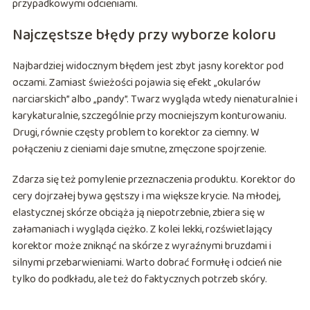
przypadkowymi odcieniami.
Najczęstsze błędy przy wyborze koloru
Najbardziej widocznym błędem jest zbyt jasny korektor pod
oczami. Zamiast świeżości pojawia się efekt „okularów
narciarskich” albo „pandy”. Twarz wygląda wtedy nienaturalnie i
karykaturalnie, szczególnie przy mocniejszym konturowaniu.
Drugi, równie częsty problem to korektor za ciemny. W
połączeniu z cieniami daje smutne, zmęczone spojrzenie.
Zdarza się też pomylenie przeznaczenia produktu. Korektor do
cery dojrzałej bywa gęstszy i ma większe krycie. Na młodej,
elastycznej skórze obciąża ją niepotrzebnie, zbiera się w
załamaniach i wygląda ciężko. Z kolei lekki, rozświetlający
korektor może zniknąć na skórze z wyraźnymi bruzdami i
silnymi przebarwieniami. Warto dobrać formułę i odcień nie
tylko do podkładu, ale też do faktycznych potrzeb skóry.