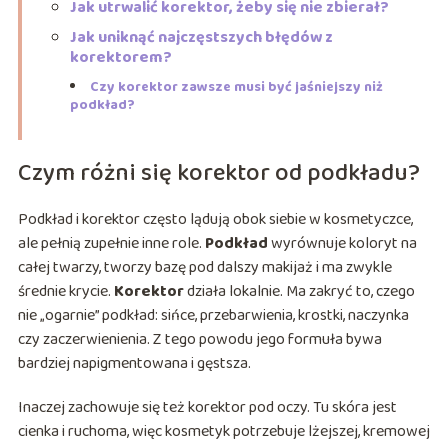
Jak utrwalić korektor, żeby się nie zbierał?
Jak uniknąć najczęstszych błędów z
korektorem?
Czy korektor zawsze musi być jaśniejszy niż
podkład?
Czym różni się korektor od podkładu?
Podkład i korektor często lądują obok siebie w kosmetyczce,
ale pełnią zupełnie inne role.
Podkład
wyrównuje koloryt na
całej twarzy, tworzy bazę pod dalszy makijaż i ma zwykle
średnie krycie.
Korektor
działa lokalnie. Ma zakryć to, czego
nie „ogarnie” podkład: sińce, przebarwienia, krostki, naczynka
czy zaczerwienienia. Z tego powodu jego formuła bywa
bardziej napigmentowana i gęstsza.
Inaczej zachowuje się też korektor pod oczy. Tu skóra jest
cienka i ruchoma, więc kosmetyk potrzebuje lżejszej, kremowej