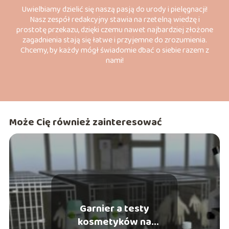
Uwielbiamy dzielić się naszą pasją do urody i pielęgnacji!
Nasz zespół redakcyjny stawia na rzetelną wiedzę i
prostotę przekazu, dzięki czemu nawet najbardziej złożone
zagadnienia stają się łatwe i przyjemne do zrozumienia.
Chcemy, by każdy mógł świadomie dbać o siebie razem z
nami!
Może Cię również zainteresować
Garnier a testy
kosmetyków na