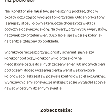
niż podkład?
Nie. Korektor
nie musi
być jaśniejszy niż podkład, choć w
okolicy oczu często wygląda to korzystnie. Odcień o 1–2 tony
jaśniejszy stosuj głównie tam, gdzie chcesz rozświetlić i
optycznie odświeżyć skórę. Na twarzy, przy kryciu wyprysków,
naczynek czy przebarwień, dużo lepiej sprawdzi się kolor jak
najbardziej zbliżony do podkładu.
W praktyce możesz przyjąć prosty schemat: jaśniejszy
korektor pod oczy, korektor w kolorze skóry na
niedoskonałości, a do silnych zaczerwienień lub mocnych cieni
pod oczami dodać wcześniej cienką warstwę korektora
kolorowego. Taki zestaw pozwala kontrolować efekt, uniknąć
wyraźnych plam i sprawić, że makijaż będzie wyglądał spójnie
nawet w ostrym, dziennym świetle.
Zobacz także: